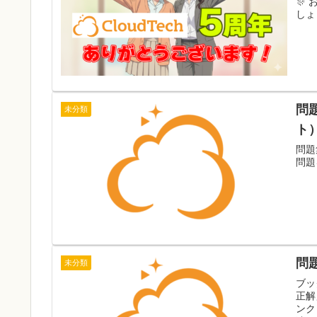
🎊
しょう
問
未分類
ト
問題
問題
問
未分類
ブッ
正解
ンク