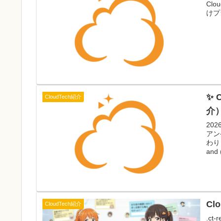
CloudTe
けプ
✨
CloudTech紹介
介
20
アン
わり
and 
Cl
CloudTech紹介
.ct-r