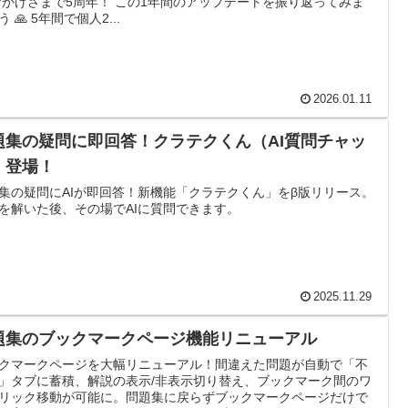
 おかげさまで5周年！ この1年間のアップデートを振り返ってみま
 🙏 5年間で個人2...
2026.01.11
題集の疑問に即回答！クラテクくん（AI質問チャッ
）登場！
集の疑問にAIが即回答！新機能「クラテクくん」をβ版リリース。
を解いた後、その場でAIに質問できます。
2025.11.29
題集のブックマークページ機能リニューアル
クマークページを大幅リニューアル！間違えた問題が自動で「不
」タブに蓄積、解説の表示/非表示切り替え、ブックマーク間のワ
リック移動が可能に。問題集に戻らずブックマークページだけで