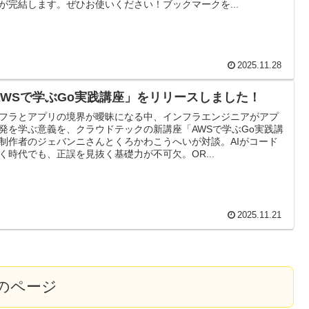
が完結します。ぜひお使いください！ブックマークを...
2025.11.28
AWSで学ぶGo実践講座」をリリースしました！
フラとアプリの境界が曖昧になる中、インフラエンジニアがアプ
発を学ぶ意義を、クラウドテックの新講座「AWSで学ぶGo実践講
制作者のジェバンニさんとくろかわこうへいが対談。AIがコード
く時代でも、正誤を見抜く基礎力が不可欠。OR...
2025.11.21
のページ