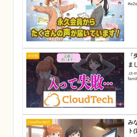
#e2e8
「
未分類
ま
.ct-
fami
み
CloudTech紹介
ト(