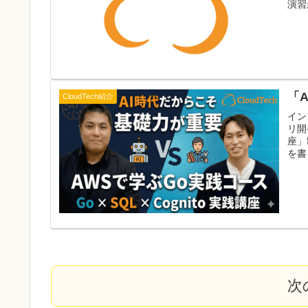
演習
「
CloudTech紹介
イン
リ開
座」
を書
次