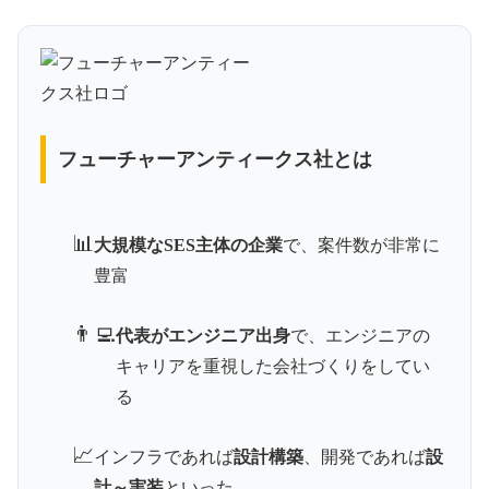
フューチャーアンティークス社とは
📊
大規模なSES主体の企業
で、案件数が非常に
豊富
👨‍💻
代表がエンジニア出身
で、エンジニアの
キャリアを重視した会社づくりをしてい
る
📈
インフラであれば
設計構築
、開発であれば
設
計～実装
といった