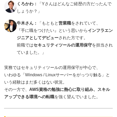
くろかわ：
「Yさんはどんなご経歴の方だったんで
しょうか？」
牛木さん：
「もともと
営業職
をされていて、
『手に職をつけたい』という思いから
インフラエン
ジニアとしてデビュー
された方です。
前職では
セキュリティツールの運用保守
を担当され
ていました。」
実務ではセキュリティツールの運用保守が中心で、
いわゆる「Windows / Linuxサーバーをがっつり触る」と
いう経験はまだ多くはない状況。
その一方で、
AWS資格の勉強に熱心に取り組み、スキル
アップできる環境への転職
を強く望んでいました。