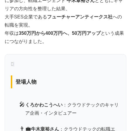
に参加し、転職エージェント
牛木章裕さん
とともにキャ
リアの方向性を整理した結果、
大手SES企業である
フューチャーアンティークス社
への
転職を実現。
年収は
350万円から400万円へ、50万円アップ
という成果
につながりました。
登場人物
🎤
くろかわこうへい
：クラウドテックのキャリ
ア企画・インタビュアー
👨‍💼
牛木章裕さん
：クラウドテックの転職エ