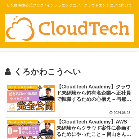
CloudTech公式ブログ / インフラエンジニア・クラウドエンジニアに向けて
くろかわこうへい
【CloudTech Academy】クラウ
CloudTech Academy
ド未経験から超有名企業へ正社員
で転職するための心構え – 与那嶺
さん体験談インタビュー
2024.06.28
【CloudTech Academy】AWS
CloudTech Academy
未経験からクラウド案件に参画す
るためにやったこと – 畠山さん体