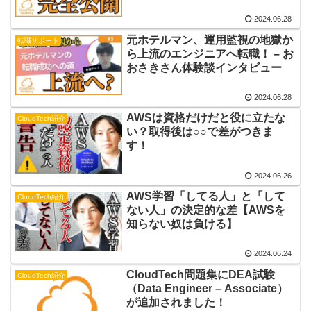
験談インタビュー
2024.06.28
元ホテルマン、運用監視の地獄か
転職サポート
ら上流のエンジニアへ転職！ – お
おさきさん体験談インタビュー
2024.06.28
AWSは資格だけだと役に立たな
CloudTech紹介
い？取得後は○○で差がつきま
す！
2024.06.26
AWS学習「してる人」と「して
CloudTech紹介
ない人」の決定的な差【AWSを
知らない奴は負ける】
2024.06.24
CloudTech問題集にDEA試験
CloudTech紹介
（Data Engineer – Associate）
が追加されました！