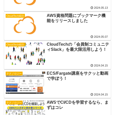
2024.05.13
AWS資格問題にブックマーク機
CloudTech紹介
能をリリースしました
2024.05.07
CloudTechの「会員制コミュニテ
CloudTech紹介
ィSlack」を最大限活用しよう！
2024.04.15
ECS/Fargate講座をサクッと動画
テクノロジー
で学ぼう！
2024.04.15
AWSでCI/CDを学習するなら、ま
テクノロジー
ずはコレ